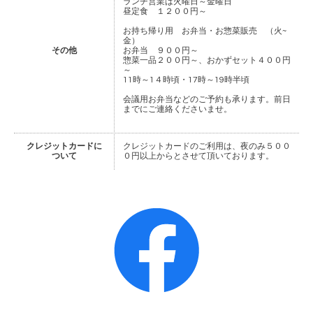
ランチ営業は火曜日～金曜日
昼定食 １２００円～
お持ち帰り用 お弁当・お惣菜販売 （火~
金）
その他
お弁当 ９００円～
惣菜一品２００円～、おかずセット４００円
～
11時～1４時頃・17時～19時半頃
会議用お弁当などのご予約も承ります。前日
までにご連絡くださいませ。
クレジットカードに
クレジットカードのご利用は、夜のみ５００
ついて
０円以上からとさせて頂いております。